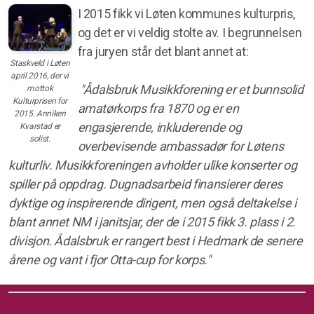
I 2015 fikk vi Løten kommunes kulturpris,
og det er vi veldig stolte av. I begrunnelsen
fra juryen står det blant annet at:
Staskveld i Løten
april 2016, der vi
"Ådalsbruk Musikkforening er et bunnsolid
mottok
Kulturprisen for
amatørkorps fra 1870 og er en
2015. Anniken
engasjerende, inkluderende og
Kvarstad er
solist.
overbevisende ambassadør for Løtens
kulturliv. Musikkforeningen avholder ulike konserter og
spiller på oppdrag. Dugnadsarbeid finansierer deres
dyktige og inspirerende dirigent, men også deltakelse i
blant annet NM i janitsjar, der de i 2015 fikk 3. plass i 2.
divisjon. Ådalsbruk er rangert best i Hedmark de senere
årene og vant i fjor Otta-cup for korps."