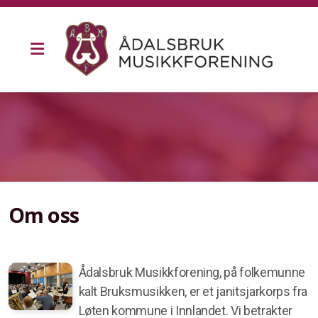
Medlemsliste
Dirigent
Korpsets historie
Om oss
Presseklipp
"Bruksmusikk i 150 år"
Ådalsbruk Musikkforening, på folkemunne
kalt Bruksmusikken, er et janitsjarkorps fra
Løten kommune i Innlandet. Vi betrakter