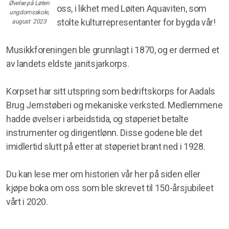
Øvelse på Løten
oss, i likhet med Løiten Aquaviten, som
ungdomsskole,
stolte kulturrepresentanter for bygda vår!
august 2023
Musikkforeningen ble grunnlagt i 1870, og er dermed et
Styret
av landets eldste janitsjarkorps.
Korpset har sitt utspring som bedriftskorps for Aadals
Brug Jernstøberi og mekaniske verksted. Medlemmene
hadde øvelser i arbeidstida, og støperiet betalte
instrumenter og dirigentlønn. Disse godene ble det
imidlertid slutt på etter at støperiet brant ned i 1928.
Du kan lese mer om historien vår her på siden eller
kjøpe boka om oss som ble skrevet til 150-årsjubileet
vårt i 2020.