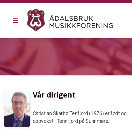
Medlemsliste
Dirigent
Korpsets historie
Presseklipp
Vår dirigent
"Bruksmusikk i 150 år"
Christian Skarbø Tenfjord (1976) er født og
oppvokst i Tennfjord på Sunnmøre.